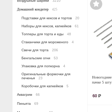
Воздушные шарики
3210
Домашний кондитер
425
Подставки для кексов и тортов
20
Наборы для кексов, капкейков
61
Топперы для торта и еды
48
Стаканчики для мороженого
4
Свечи для торта
206
Бенгальские огни
53
Упаковка для попкорна
4
Оригинальные формочки для
Новогодние 
печенья
23
пачке 5 шту
Коробочки для капкейков
5
Аквагрим
66
60
Р
Пиньята
69