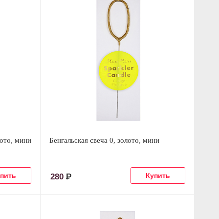
лото, мини
Бенгальская свеча 0, золото, мини
280
Р