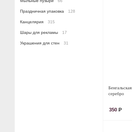
Мыльные пузыри
66
Праздничная упаковка
128
Канцелярия
315
Шары для рекламы
17
Украшения для стен
31
Бенгальская
серебро
350
Р