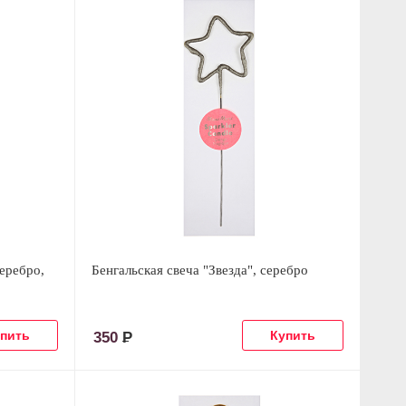
серебро,
Бенгальская свеча "Звезда", серебро
350
Р