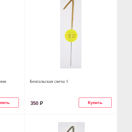
мини
Бенгальская свеча 1
350
Р