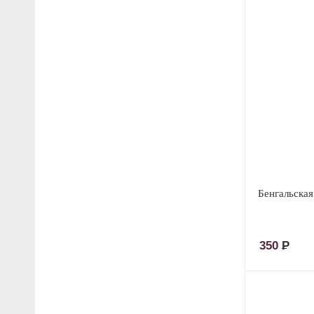
Бенгальская
350
Р