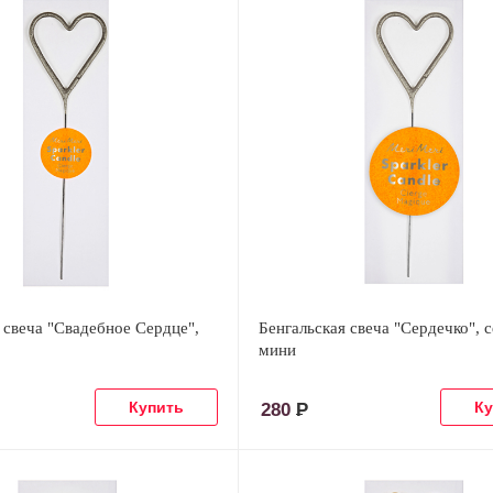
 свеча "Свадебное Сердце",
Бенгальская свеча "Сердечко", 
мини
280
Р