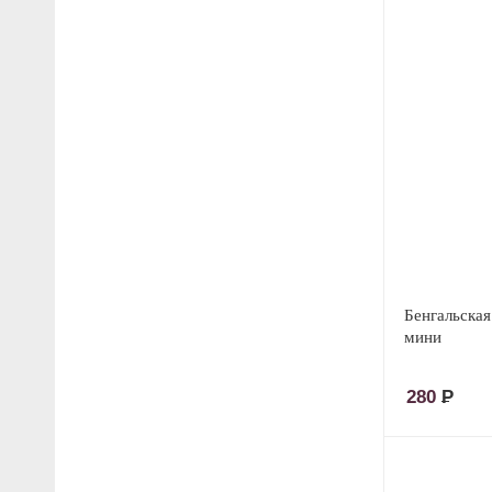
Бенгальская
мини
280
Р