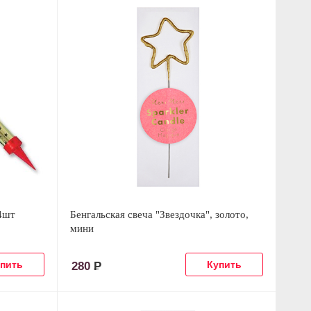
4шт
Бенгальская свеча "Звездочка", золото,
мини
280
Р