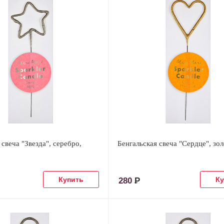
 свеча "Звезда", серебро,
Бенгальская свеча "Сердце", зо
280
Р