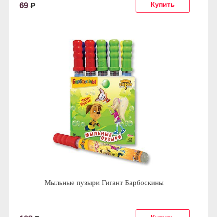
69
Р
Мыльные пузыри Гигант Барбоскины