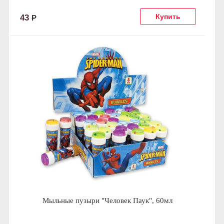
43
Р
Мыльные пузыри "Человек Паук", 60мл