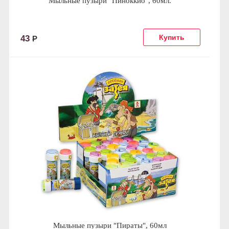
Мыльные пузыри "Пиноккио", 60мл.
43
Р
Мыльные пузыри "Пираты", 60мл