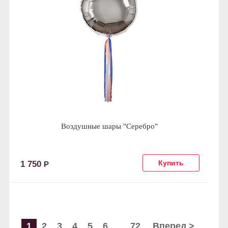
Воздушные шары "Серебро"
1 750
Р
1
2
3
4
5
6
72
Вперед >
...