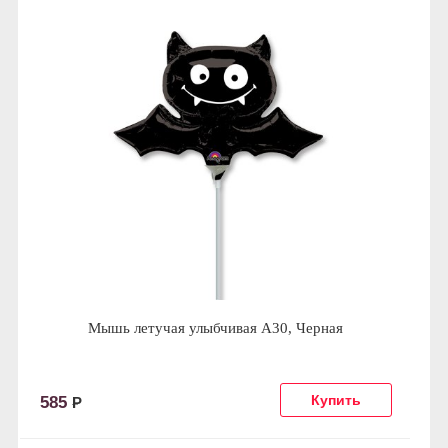
Мышь летучая улыбчивая А30, Черная
585
Р