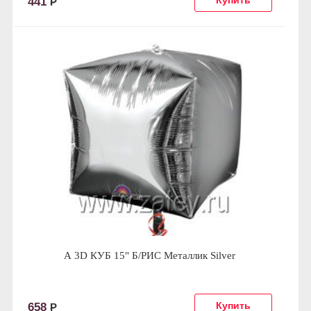
441
Р
А 3D КУБ 15" Б/РИС Металлик Silver
658
Р