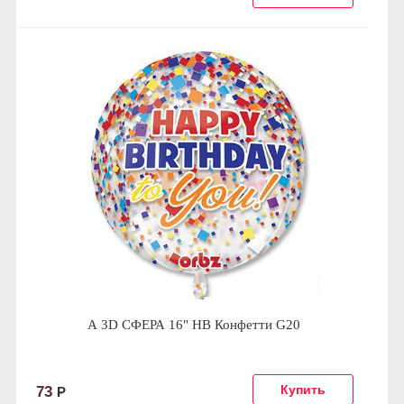
А 3D СФЕРА 16" HB Конфетти G20
73
Р