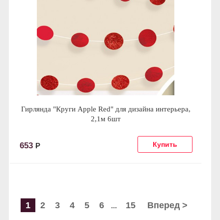
Гирлянда "Круги Apple Red" для дизайна интерьера,
2,1м 6шт
653
Р
1
2
3
4
5
6
15
Вперед >
...