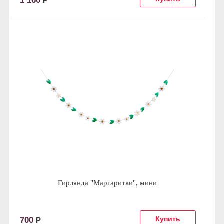
1 160
Р
Гирлянда "Маргаритки", мини
700
Р