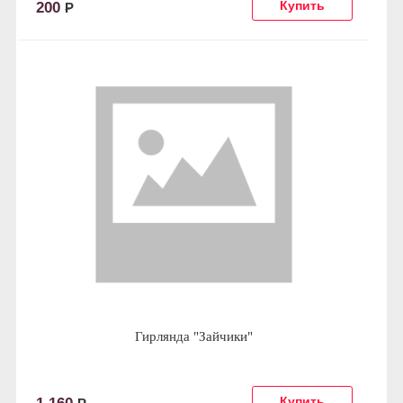
200
Р
Гирлянда "Зайчики"