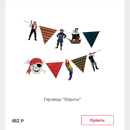
Гирлянда "Пираты"
462
Р